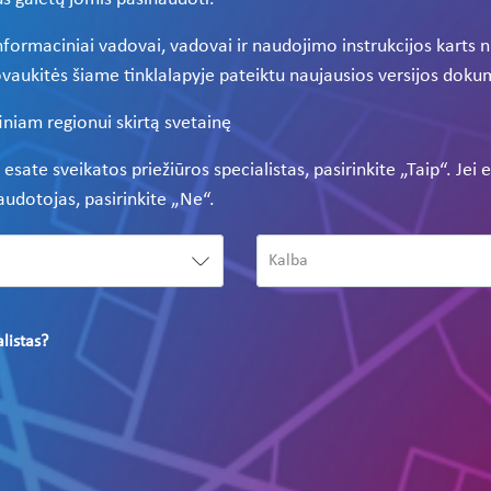
ormaciniai vadovai, vadovai ir naudojimo instrukcijos karts nu
vaukitės šiame tinklalapyje pateiktu naujausios versijos dok
iniam regionui skirtą svetainę
ei esate sveikatos priežiūros specialistas, pasirinkite „Taip“. Je
naudotojas, pasirinkite „Ne“.
alistas?