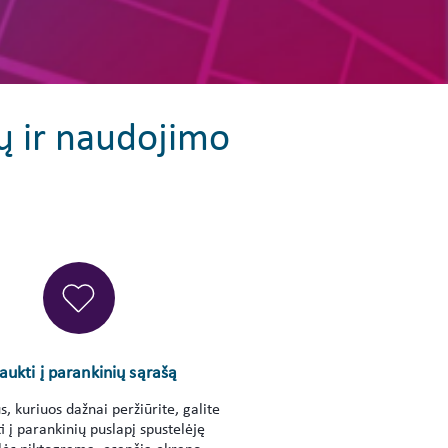
ų ir naudojimo
raukti į parankinių sąrašą
, kuriuos dažnai peržiūrite, galite
i į parankinių puslapį spustelėję