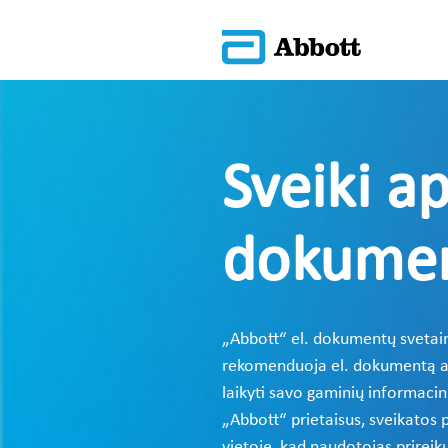
Sveiki a
dokumen
„Abbott“ el. dokumentų svetain
rekomenduoja el. dokumentą atsis
laikyti savo gaminių informaci
„Abbott“ prietaisus, sveikatos p
vietoje, kad naudotojas prireik