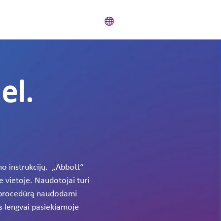
el.
o instrukcijų. „Abbott“
e vietoje. Naudotojai turi
ią procedūrą naudodami
as lengvai pasiekiamoje