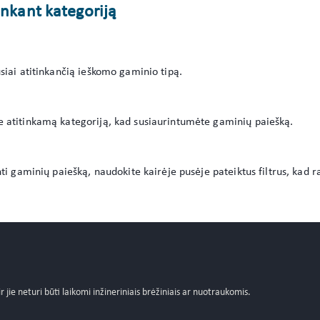
enkant kategoriją
usiai atitinkančią ieškomo gaminio tipą.
e atitinkamą kategoriją, kad susiaurintumėte gaminių paiešką.
inti gaminių paiešką, naudokite kairėje pusėje pateiktus filtrus, kad r
 ir jie neturi būti laikomi inžineriniais brėžiniais ar nuotraukomis.