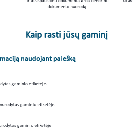
širde
ir atsispausdinti dokumentą arba bendrinti
dokumento nuorodą.
Kaip rasti jūsų gaminį
ormaciją naudojant paiešką
ytas gaminio etiketėje.
nurodytas gaminio etiketėje.
rodytas gaminio etiketėje.