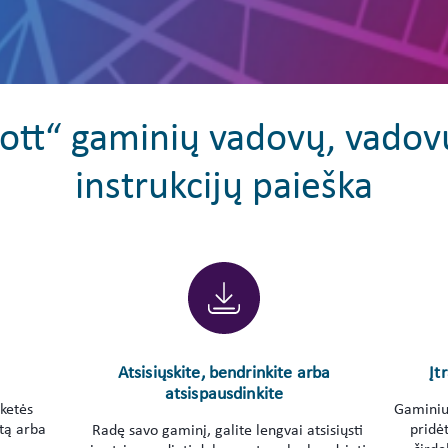
bott“ gaminių vadovų, vadov
instrukcijų paieška
Atsisiųskite, bendrinkite arba
Įt
atsispausdinkite
iketės
Gaminius
tą arba
pridėt
Radę savo gaminį, galite lengvai atsisiųsti