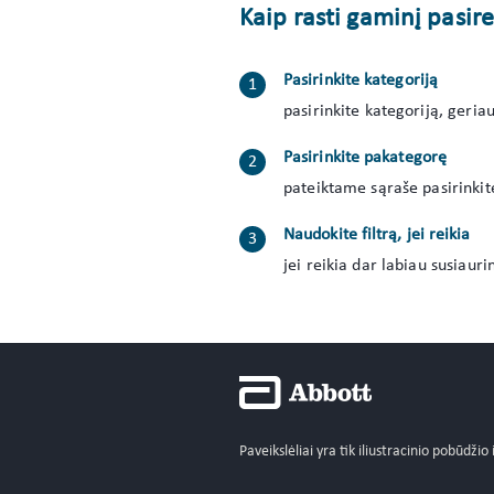
Kaip rasti gaminį pasir
Pasirinkite kategoriją
pasirinkite kategoriją, geria
Pasirinkite pakategorę
pateiktame sąraše pasirinkit
Naudokite filtrą, jei reikia
jei reikia dar labiau susiaur
Paveikslėliai yra tik iliustracinio pobūdžio