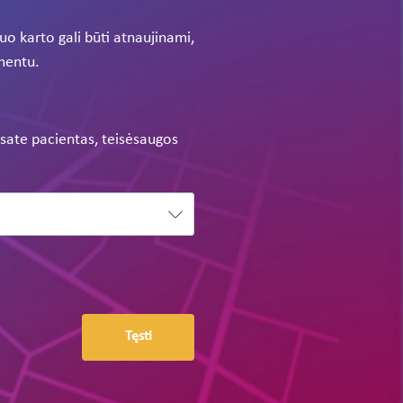
o karto gali būti atnaujinami,
umentu.
i esate pacientas, teisėsaugos
Tęsti