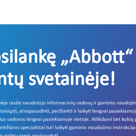
psilankę „Abbott“ 
tų svetainėje!
ėje rasite naudotojo informacinių vadovų ir gaminio naudojim
iųsti, atsispausdinti, peržiūrėti ir laikyti lengvai pasiekiamoj
nius vadovus lengvai pasiekiamoje vietoje. Atlikdami bet kok
riežiūros specialistai turi laikyti gaminio naudojimo instrukcij
us galėtų jomis pasinaudoti.