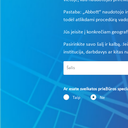
Pastaba: „Abbott“ naudotojo inf
todėl atlikdami procedūrą vado
Jūs įeisite į konkrečiam geograf
Pasirinkite savo šalį ir kalbą. J
institucija, darbdavys ar kitas 
Ar esate sveikatos priežiūros speci
Taip
Ne