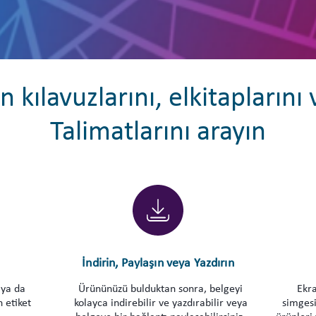
 kılavuzlarını, elkitaplarını
Talimatlarını arayın
İndirin, Paylaşın veya Yazdırın
ya da
Ürününüzü bulduktan sonra, belgeyi
Ekra
 etiket
kolayca indirebilir ve yazdırabilir veya
simgesi