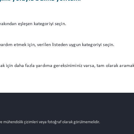
akından eşleşen kategoriyi seçin.
ardım etmek için, verilen listeden uygun kategoriyi seçin.
ak için daha fazla yardıma gereksiniminiz varsa, tam olarak aramak
 ve mühendislik çizimleri veya fotoğraf olarak görülmemelidir.