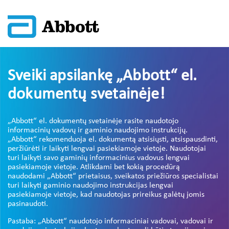
Sveiki apsilankę „Abbott“ el.
dokumentų svetainėje!
„Abbott“ el. dokumentų svetainėje rasite naudotojo
informacinių vadovų ir gaminio naudojimo instrukcijų.
„Abbott“ rekomenduoja el. dokumentą atsisiųsti, atsispausdinti,
peržiūrėti ir laikyti lengvai pasiekiamoje vietoje. Naudotojai
turi laikyti savo gaminių informacinius vadovus lengvai
pasiekiamoje vietoje. Atlikdami bet kokią procedūrą
naudodami „Abbott“ prietaisus, sveikatos priežiūros specialistai
turi laikyti gaminio naudojimo instrukcijas lengvai
pasiekiamoje vietoje, kad naudotojas prireikus galėtų jomis
pasinaudoti.
Pastaba: „Abbott“ naudotojo informaciniai vadovai, vadovai ir