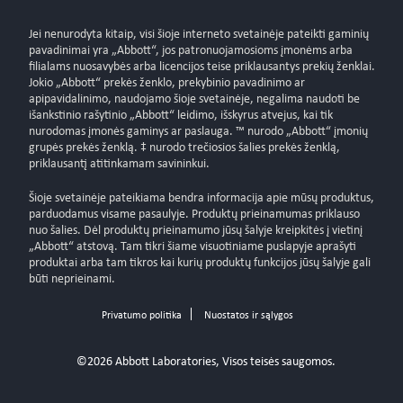
Jei nenurodyta kitaip, visi šioje interneto svetainėje pateikti gaminių
pavadinimai yra „Abbott“, jos patronuojamosioms įmonėms arba
filialams nuosavybės arba licencijos teise priklausantys prekių ženklai.
Jokio „Abbott“ prekės ženklo, prekybinio pavadinimo ar
apipavidalinimo, naudojamo šioje svetainėje, negalima naudoti be
išankstinio rašytinio „Abbott“ leidimo, išskyrus atvejus, kai tik
nurodomas įmonės gaminys ar paslauga. ™ nurodo „Abbott“ įmonių
grupės prekės ženklą. ‡ nurodo trečiosios šalies prekės ženklą,
priklausantį atitinkamam savininkui.
Šioje svetainėje pateikiama bendra informacija apie mūsų produktus,
parduodamus visame pasaulyje. Produktų prieinamumas priklauso
nuo šalies. Dėl produktų prieinamumo jūsų šalyje kreipkitės į vietinį
„Abbott“ atstovą. Tam tikri šiame visuotiniame puslapyje aprašyti
produktai arba tam tikros kai kurių produktų funkcijos jūsų šalyje gali
būti neprieinami.
Privatumo politika
Nuostatos ir sąlygos
©2026 Abbott Laboratories, Visos teisės saugomos.