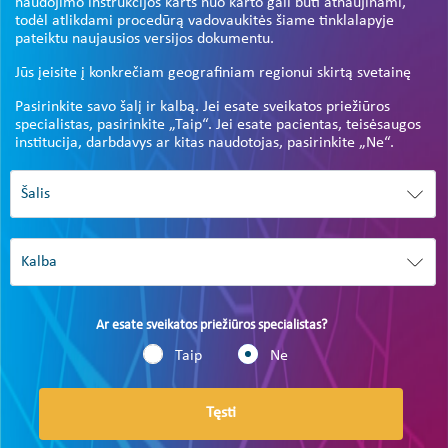
naudojimo instrukcijos karts nuo karto gali būti atnaujinami,
todėl atlikdami procedūrą vadovaukitės šiame tinklalapyje
pateiktu naujausios versijos dokumentu.
Jūs įeisite į konkrečiam geografiniam regionui skirtą svetainę
Pasirinkite savo šalį ir kalbą. Jei esate sveikatos priežiūros
specialistas, pasirinkite „Taip“. Jei esate pacientas, teisėsaugos
institucija, darbdavys ar kitas naudotojas, pasirinkite „Ne“.
Ar esate sveikatos priežiūros specialistas?
Taip
Ne
Tęsti