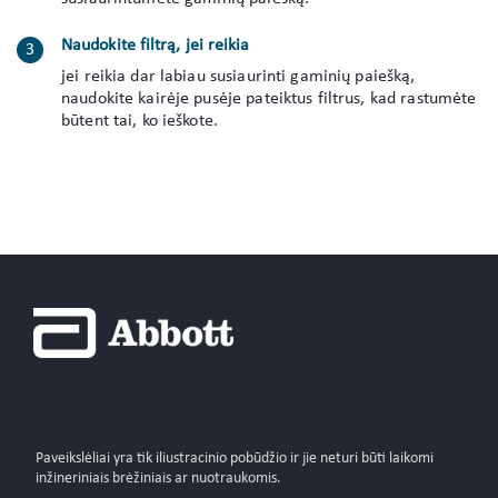
Naudokite filtrą, jei reikia
jei reikia dar labiau susiaurinti gaminių paiešką,
naudokite kairėje pusėje pateiktus filtrus, kad rastumėte
būtent tai, ko ieškote.
Paveikslėliai yra tik iliustracinio pobūdžio ir jie neturi būti laikomi
inžineriniais brėžiniais ar nuotraukomis.