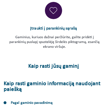
Įtraukti į parankinių sąrašą
Gaminius, kuriuos dažnai peržiūrite, galite pridėti į
parankinių puslapį spustelėję širdelės piktogramą, esančią
ekrano viršuje.
Kaip rasti jūsų gaminį
Kaip rasti gaminio informaciją naudojant
paiešką
Pagal gaminio pavadinimą