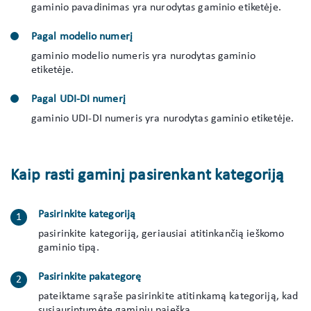
gaminio pavadinimas yra nurodytas gaminio etiketėje.
Pagal modelio numerį
gaminio modelio numeris yra nurodytas gaminio
etiketėje.
Pagal UDI-DI numerį
gaminio UDI-DI numeris yra nurodytas gaminio etiketėje.
Kaip rasti gaminį pasirenkant kategoriją
Pasirinkite kategoriją
pasirinkite kategoriją, geriausiai atitinkančią ieškomo
gaminio tipą.
Pasirinkite pakategorę
pateiktame sąraše pasirinkite atitinkamą kategoriją, kad
susiaurintumėte gaminių paiešką.