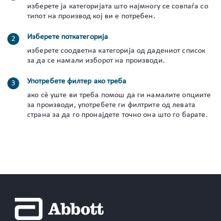
изберете ја категоријата што најмногу се совпаѓа со
типот на производ кој ви е потребен.
Изберете поткатегорија
изберете соодветна категорија од дадениот список
за да се намали изборот на производи.
Употребете филтер ако треба
ако сè уште ви треба помош да ги намалите опциите
за производи, употребете ги филтрите од левата
страна за да го пронајдете точно она што го барате.