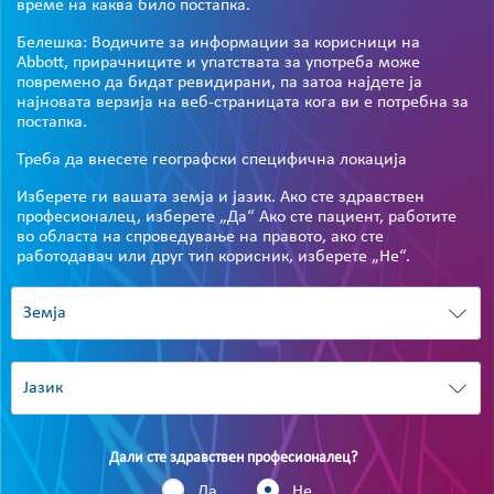
време на каква било постапка.
Белешка: Водичите за информации за корисници на
Abbott, прирачниците и упатствата за употреба може
повремено да бидат ревидирани, па затоа најдете ја
најновата верзија на веб-страницата кога ви е потребна за
постапка.
Треба да внесете географски специфична локација
Изберете ги вашата земја и јазик. Ако сте здравствен
професионалец, изберете „Да“ Ако сте пациент, работите
во областа на спроведување на правото, ако сте
работодавач или друг тип корисник, изберете „Не“.
Дали сте здравствен професионалец?
Да
Не