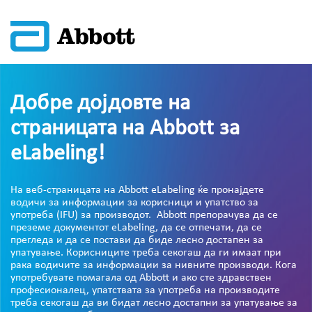
Добре дојдовте на
страницата на Abbott за
eLabeling!
На веб-страницата на Abbott eLabeling ќе пронајдете
водичи за информации за корисници и упатство за
употреба (IFU) за производот. Abbott препорачува да се
преземе документот eLabeling, да се отпечати, да се
прегледа и да се постави да биде лесно достапен за
упатување. Корисниците треба секогаш да ги имаат при
рака водичите за информации за нивните производи. Кога
употребувате помагала од Abbott и ако сте здравствен
професионалец, упатствата за употреба на производите
треба секогаш да ви бидат лесно достапни за упатување за