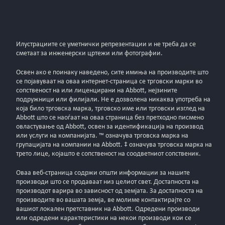
Илустрациите се уметнички репрезентации и не треба да се
сметаат за инженерски цртежи или фотографии.
Освен ако е поинаку наведено, сите имиња на производите што
се појавуваат на оваа интернет-страница се трговски марки во
сопственост на или лиценцирани на Abbott, нејзините
подружници или филијали. Не е дозволена никаква употреба на
која било трговска марка, трговско име или трговски изглед на
Abbott што се наоѓаат на оваа страница без претходно писмено
овластување од Abbott, освен за идентификација на производ
или услуги на компанијата. ™ означува трговска марка на
групацијата на компании на Abbott. ‡ означува трговска марка на
трето лице, којашто е сопственост на соодветниот сопственик.
Оваа веб-стрaница содржи општи информации за нашите
производи што се продаваат низ целиот свет. Достапноста на
производот варира во зависност од земјата. За достапноста на
производите во вашата земја, ве молиме контактирајте со
вашиот локален претставник на Abbott. Одредени производи
или одредени карактеристики на некои производи кои се