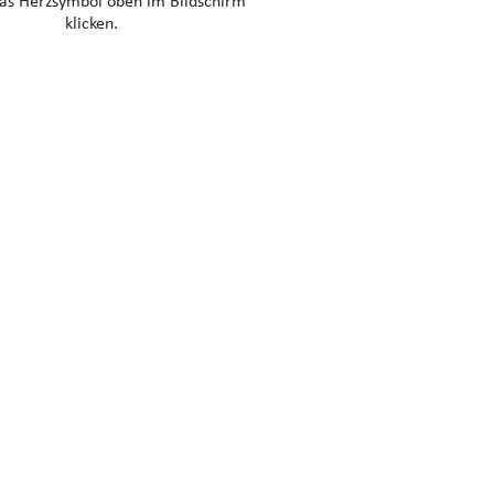
das Herzsymbol oben im Bildschirm
klicken.