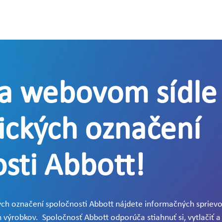
na webovom sídle
ických označení
sti Abbott!
ch označení spoločnosti Abbott nájdete informačných sprievo
 výrobkov. Spoločnosť Abbott odporúča stiahnuť si, vytlačiť a