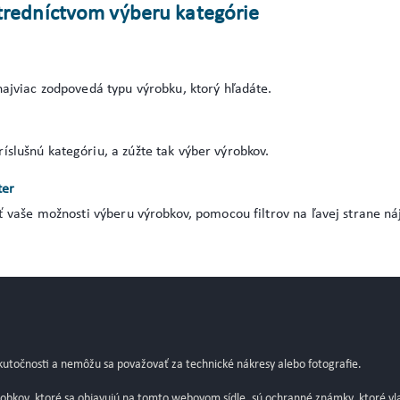
tredníctvom výberu kategórie
najviac zodpovedá typu výrobku, ktorý hľadáte.
slušnú kategóriu, a zúžte tak výber výrobkov.
ter
iť vaše možnosti výberu výrobkov, pomocou filtrov na ľavej strane ná
kutočnosti a nemôžu sa považovať za technické nákresy alebo fotografie.
ýrobkov, ktoré sa objavujú na tomto webovom sídle, sú ochranné známky, ktoré vla