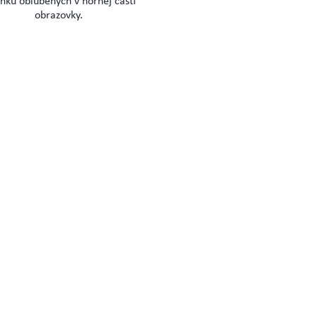
ánku obľúbených v hornej časti
obrazovky.