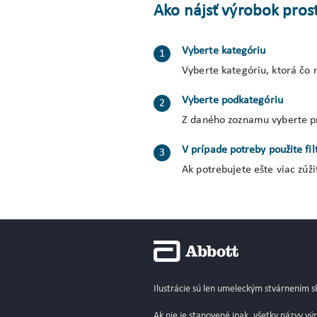
Ako nájsť výrobok pros
Vyberte kategóriu
Vyberte kategóriu, ktorá čo 
Vyberte podkategóriu
Z daného zoznamu vyberte prí
V prípade potreby použite fil
Ak potrebujete ešte viac zúž
Ilustrácie sú len umeleckým stvárnením s
Ak nie je stanovené inak, všetky názvy v