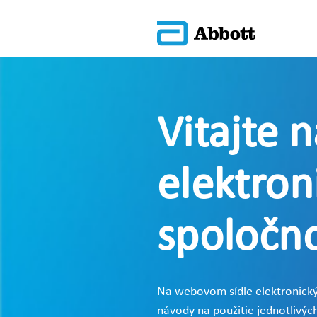
Vitajte 
elektron
spoločno
Na webovom sídle elektronický
návody na použitie jednotlivých