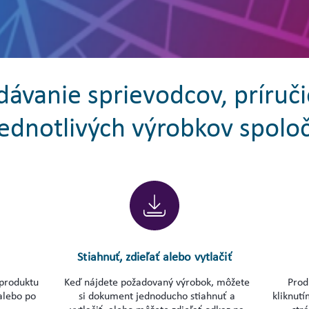
dávanie sprievodcov, príruč
jednotlivých výrobkov spolo
Stiahnuť, zdieľať alebo vytlačiť
 produktu
Keď nájdete požadovaný výrobok, môžete
Produ
alebo po
si dokument jednoducho stiahnuť a
kliknut