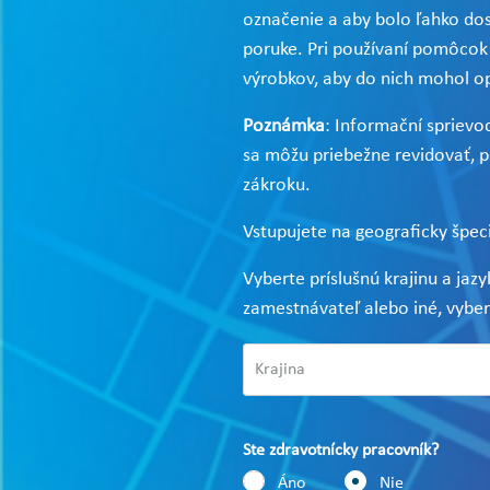
označenie a aby bolo ľahko do
poruke. Pri používaní pomôcok 
výrobkov, aby do nich mohol o
Poznámka
: Informační sprievo
sa môžu priebežne revidovať, pr
zákroku.
Vstupujete na geograficky špec
Vyberte príslušnú krajinu a jaz
zamestnávateľ alebo iné, vybe
Ste zdravotnícky pracovník?
Áno
Nie