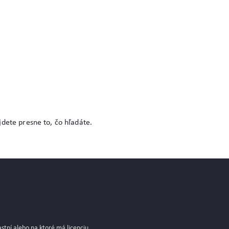
jdete presne to, čo hľadáte.
stní alebo na ktoré má licenciu