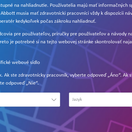
stupné na nahliadnutie. Používatelia majú mať informačných 
Abbott musia mať zdravotnícki pracovníci vždy k dispozícii náv
peratér kedykoľvek počas zákroku nahliadnuť.
dcovia pre používateľov, príručky pre používateľov a návody n
eto je potrebné si na tejto webovej stránke skontrolovať naja
ifické webové sídlo
yk. Ak ste zdravotnícky pracovník, vyberte odpoveď „Áno“. Ak st
rte odpoveď „Nie“.