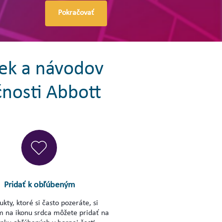
Pokračovať
iek a návodov
čnosti Abbott
Pridať k obľúbeným
kty, ktoré si často pozeráte, si
ím na ikonu srdca môžete pridať na