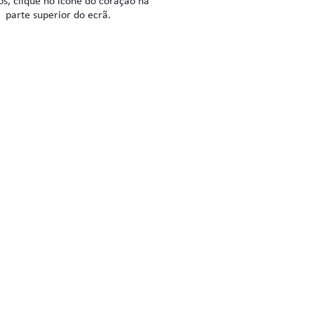
os, clique no ícone do coração na
parte superior do ecrã.