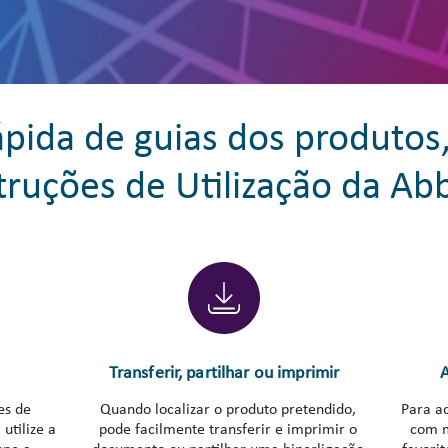
ápida de guias dos produtos
truções de Utilização da Ab
Transferir, partilhar ou imprimir
A
es de
Quando localizar o produto pretendido,
Para ad
utilize a
pode facilmente transferir e imprimir o
com m