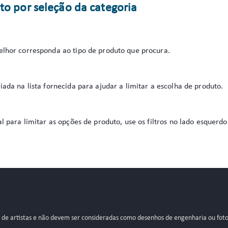
to por seleção da categoria
elhor corresponda ao tipo de produto que procura.
iada na lista fornecida para ajudar a limitar a escolha de produto.
al para limitar as opções de produto, use os filtros no lado esquer
s de artistas e não devem ser consideradas como desenhos de engenharia ou foto