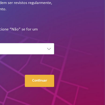
odem ser revistos regularmente,
nto.
ecione “Não” se for um
Continuar