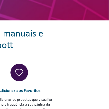
, manuais e
bott
dicionar aos Favoritos
icionar os produtos que visualiza
ais frequência à sua página de