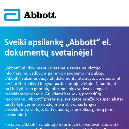
Sveiki apsilankę „Abbott“ el.
dokumentų svetainėje!
„Abbott“ el. dokumentų svetainėje rasite naudotojo
informacinių vadovų ir gaminio naudojimo instrukcijų.
„Abbott“ rekomenduoja el. dokumentą atsisiųsti, atsispausdinti,
peržiūrėti ir laikyti lengvai pasiekiamoje vietoje. Naudotojai
turi laikyti savo gaminių informacinius vadovus lengvai
pasiekiamoje vietoje. Atlikdami bet kokią procedūrą
naudodami „Abbott“ prietaisus, sveikatos priežiūros specialistai
turi laikyti gaminio naudojimo instrukcijas lengvai
pasiekiamoje vietoje, kad naudotojas prireikus galėtų jomis
pasinaudoti.
Pastaba: „Abbott“ naudotojo informaciniai vadovai, vadovai ir