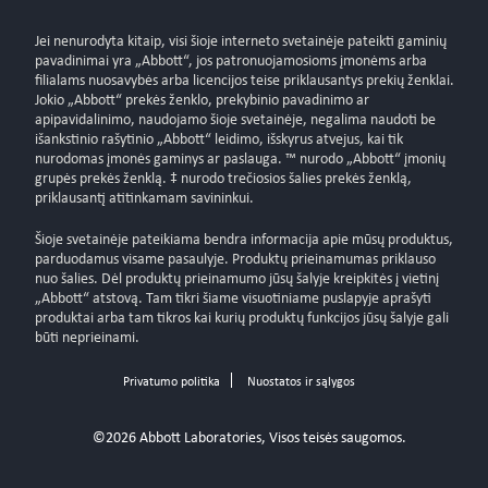
Jei nenurodyta kitaip, visi šioje interneto svetainėje pateikti gaminių
pavadinimai yra „Abbott“, jos patronuojamosioms įmonėms arba
filialams nuosavybės arba licencijos teise priklausantys prekių ženklai.
Jokio „Abbott“ prekės ženklo, prekybinio pavadinimo ar
apipavidalinimo, naudojamo šioje svetainėje, negalima naudoti be
išankstinio rašytinio „Abbott“ leidimo, išskyrus atvejus, kai tik
nurodomas įmonės gaminys ar paslauga. ™ nurodo „Abbott“ įmonių
grupės prekės ženklą. ‡ nurodo trečiosios šalies prekės ženklą,
priklausantį atitinkamam savininkui.
Šioje svetainėje pateikiama bendra informacija apie mūsų produktus,
parduodamus visame pasaulyje. Produktų prieinamumas priklauso
nuo šalies. Dėl produktų prieinamumo jūsų šalyje kreipkitės į vietinį
„Abbott“ atstovą. Tam tikri šiame visuotiniame puslapyje aprašyti
produktai arba tam tikros kai kurių produktų funkcijos jūsų šalyje gali
būti neprieinami.
Privatumo politika
Nuostatos ir sąlygos
©2026 Abbott Laboratories, Visos teisės saugomos.