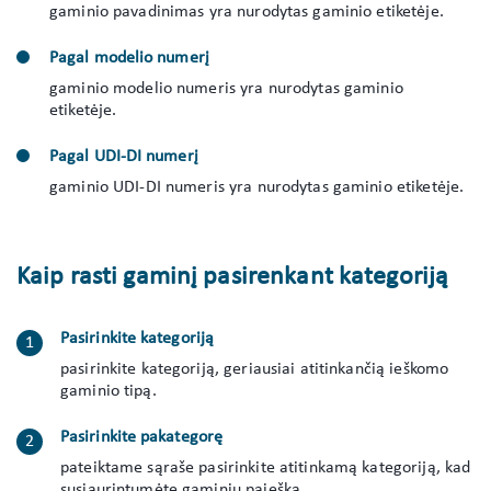
gaminio pavadinimas yra nurodytas gaminio etiketėje.
Pagal modelio numerį
gaminio modelio numeris yra nurodytas gaminio
etiketėje.
Pagal UDI-DI numerį
gaminio UDI-DI numeris yra nurodytas gaminio etiketėje.
Kaip rasti gaminį pasirenkant kategoriją
Pasirinkite kategoriją
pasirinkite kategoriją, geriausiai atitinkančią ieškomo
gaminio tipą.
Pasirinkite pakategorę
pateiktame sąraše pasirinkite atitinkamą kategoriją, kad
susiaurintumėte gaminių paiešką.