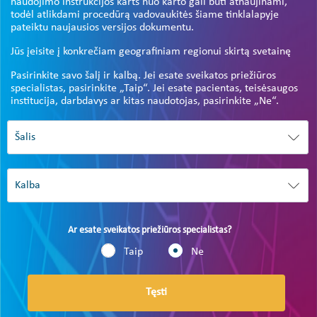
naudojimo instrukcijos karts nuo karto gali būti atnaujinami,
todėl atlikdami procedūrą vadovaukitės šiame tinklalapyje
pateiktu naujausios versijos dokumentu.
Jūs įeisite į konkrečiam geografiniam regionui skirtą svetainę
Pasirinkite savo šalį ir kalbą. Jei esate sveikatos priežiūros
specialistas, pasirinkite „Taip“. Jei esate pacientas, teisėsaugos
institucija, darbdavys ar kitas naudotojas, pasirinkite „Ne“.
Ar esate sveikatos priežiūros specialistas?
Taip
Ne
Tęsti