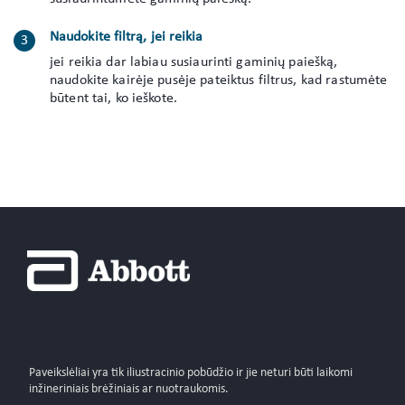
Naudokite filtrą, jei reikia
jei reikia dar labiau susiaurinti gaminių paiešką,
naudokite kairėje pusėje pateiktus filtrus, kad rastumėte
būtent tai, ko ieškote.
Paveikslėliai yra tik iliustracinio pobūdžio ir jie neturi būti laikomi
inžineriniais brėžiniais ar nuotraukomis.