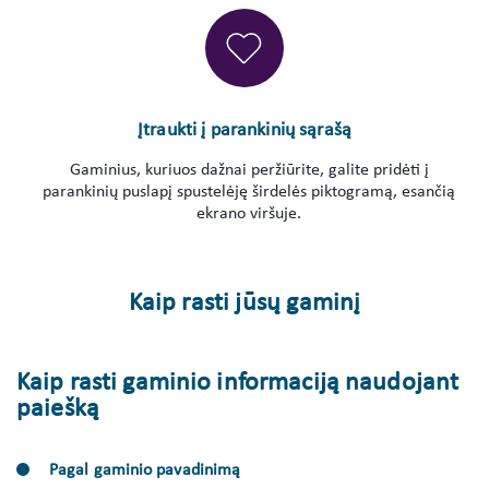
Įtraukti į parankinių sąrašą
Gaminius, kuriuos dažnai peržiūrite, galite pridėti į
parankinių puslapį spustelėję širdelės piktogramą, esančią
ekrano viršuje.
Kaip rasti jūsų gaminį
Kaip rasti gaminio informaciją naudojant
paiešką
Pagal gaminio pavadinimą