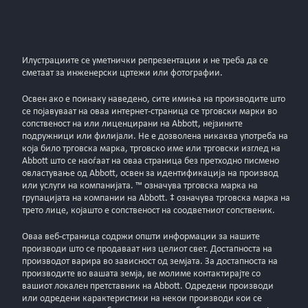
Илустрациите се уметнички репрезентации и не треба да се
сметаат за инженерски цртежи или фотографии.
Освен ако е поинаку наведено, сите имиња на производите што
се појавуваат на оваа интернет-страница се трговски марки во
сопственост на или лиценцирани на Abbott, нејзините
подружници или филијали. Не е дозволена никаква употреба на
која било трговска марка, трговско име или трговски изглед на
Abbott што се наоѓаат на оваа страница без претходно писмено
овластување од Abbott, освен за идентификација на производ
или услуги на компанијата. ™ означува трговска марка на
групацијата на компании на Abbott. ‡ означува трговска марка на
трето лице, којашто е сопственост на соодветниот сопственик.
Оваа веб-стрaница содржи општи информации за нашите
производи што се продаваат низ целиот свет. Достапноста на
производот варира во зависност од земјата. За достапноста на
производите во вашата земја, ве молиме контактирајте со
вашиот локален претставник на Abbott. Одредени производи
или одредени карактеристики на некои производи кои се