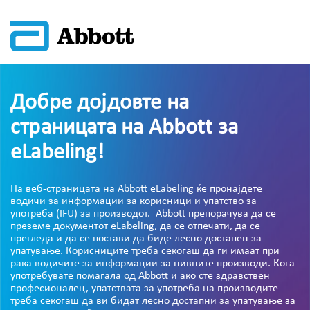
Добре дојдовте на
страницата на Abbott за
eLabeling!
На веб-страницата на Abbott eLabeling ќе пронајдете
водичи за информации за корисници и упатство за
употреба (IFU) за производот. Abbott препорачува да се
преземе документот eLabeling, да се отпечати, да се
прегледа и да се постави да биде лесно достапен за
упатување. Корисниците треба секогаш да ги имаат при
рака водичите за информации за нивните производи. Кога
употребувате помагала од Abbott и ако сте здравствен
професионалец, упатствата за употреба на производите
треба секогаш да ви бидат лесно достапни за упатување за