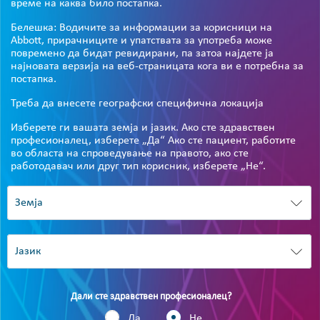
време на каква било постапка.
Белешка: Водичите за информации за корисници на
Abbott, прирачниците и упатствата за употреба може
повремено да бидат ревидирани, па затоа најдете ја
најновата верзија на веб-страницата кога ви е потребна за
постапка.
Треба да внесете географски специфична локација
Изберете ги вашата земја и јазик. Ако сте здравствен
професионалец, изберете „Да“ Ако сте пациент, работите
во областа на спроведување на правото, ако сте
работодавач или друг тип корисник, изберете „Не“.
Дали сте здравствен професионалец?
Да
Не