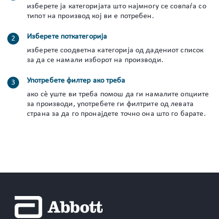
изберете ја категоријата што најмногу се совпаѓа со
типот на производ кој ви е потребен.
Изберете поткатегорија
изберете соодветна категорија од дадениот список
за да се намали изборот на производи.
Употребете филтер ако треба
ако сè уште ви треба помош да ги намалите опциите
за производи, употребете ги филтрите од левата
страна за да го пронајдете точно она што го барате.