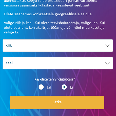
uuendatakse, seega tuleb protseduuri juhiste värskeima
versiooni saamiseks külastada käesolevat veebisaiti.
Olete sisenemas konkreetsele geograafilisele saidile.
Valige riik ja keel. Kui olete tervishoiutöötaja, valige Jah. Kui
olete patsient, korrakaitsja, tööandja või mõni muu kasutaja,
valige Ei.
Kas olete tervishoiutöötaja?
Jah
Ei
Jätka