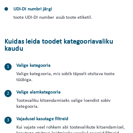
UDI-DI numbri järgi
toote UDI-DI number asub toote etiketil.
Kuidas leida toodet kategooriavaliku
kaudu
Valige kategooria
Valige kategooria, mis sobib täpselt otsitava toote
tüübiga.
Valige alamkategooria
Tootevaliku kitsendamiseks valige loendist sobiv
kategooria.
Vajadusel kasutage filtreid
Kui vajate veel rohkem abi tootevalikute kitsendamisel,