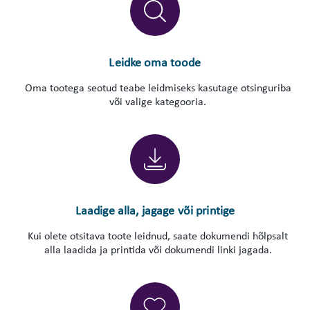
Leidke oma toode
Oma tootega seotud teabe leidmiseks kasutage otsinguriba
või valige kategooria.
Laadige alla, jagage või printige
Kui olete otsitava toote leidnud, saate dokumendi hõlpsalt
alla laadida ja printida või dokumendi linki jagada.