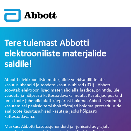
Tere tulemast Abbotti
elektrooniliste materjalide
saidile!
Abbotti elektrooniliste materjalide veebisaidilt leiate
kasutusjuhendid ja toodete kasutusjuhised (IFU). Abbott
soovitab elektroonilised materjalid alla laadida, printida, üle
vaadata ja hõlpsasti kättesaadavaks muuta. Kasutajad peaksid
oma toote juhendid alati käepärast hoidma. Abbotti seadmete
kasutamisel peaksid tervishoiutöötajad hoidma protseduuride
ajal toote kasutusjuhised kasutaja jaoks hõlpsasti
kättesaadavana.
Märkus. Abbotti kasutusjuhendeid ja -juhiseid aeg-ajalt