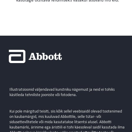
kasutage otsitava leidmiseks vasakul asuvaid filtreid.
Illustratsioonid väljendavad kunstniku nägemust ja neid ei tohiks
käsitleda tehniliste jooniste või fotodena.
Kui pole märgitud teisiti, siis kõik sellel veebisaidil olevad tootenimed
on kaubamärgid, mis kuuluvad Abbottile, selle tütar- või
sidusettevõtetele või mida kasutatakse litsentsi alusel. Abbotti
kaubamärki, ärinime ega äristiili ei tohi käesoleval saidil kasutada ilma