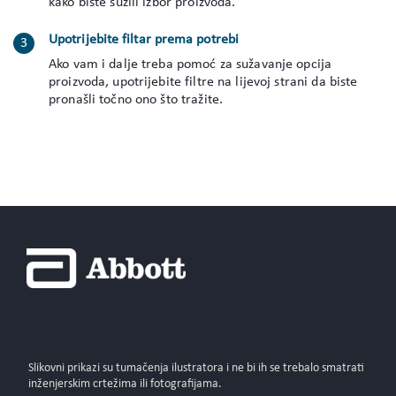
kako biste suzili izbor proizvoda.
Upotrijebite filtar prema potrebi
Ako vam i dalje treba pomoć za sužavanje opcija
proizvoda, upotrijebite filtre na lijevoj strani da biste
pronašli točno ono što tražite.
Slikovni prikazi su tumačenja ilustratora i ne bi ih se trebalo smatrati
inženjerskim crtežima ili fotografijama.