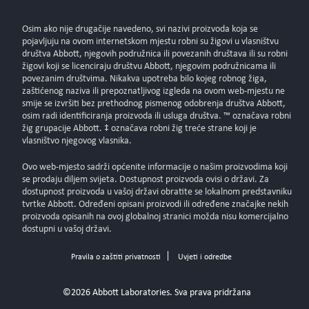
Osim ako nije drugačije navedeno, svi nazivi proizvoda koja se
pojavljuju na ovom internetskom mjestu robni su žigovi u vlasništvu
društva Abbott, njegovih podružnica ili povezanih društava ili su robni
žigovi koji se licenciraju društvu Abbott, njegovim podružnicama ili
povezanim društvima. Nikakva upotreba bilo kojeg robnog žiga,
zaštićenog naziva ili prepoznatljivog izgleda na ovom web-mjestu ne
smije se izvršiti bez prethodnog pismenog odobrenja društva Abbott,
osim radi identificiranja proizvoda ili usluga društva. ™ označava robni
žig grupacije Abbott. ‡ označava robni žig treće strane koji je
vlasništvo njegovog vlasnika.
Ovo web-mjesto sadrži općenite informacije o našim proizvodima koji
se prodaju diljem svijeta. Dostupnost proizvoda ovisi o državi. Za
dostupnost proizvoda u vašoj državi obratite se lokalnom predstavniku
tvrtke Abbott. Određeni opisani proizvodi ili određene značajke nekih
proizvoda opisanih na ovoj globalnoj stranici možda nisu komercijalno
dostupni u vašoj državi.
Pravila o zaštiti privatnosti
Uvjeti i odredbe
©2026 Abbott Laboratories. Sva prava pridržana