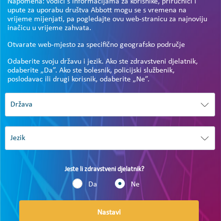
Napomena: vodiči s informacijama za korisnike, priručnici i
upute za uporabu društva Abbott mogu se s vremena na
vrijeme mijenjati, pa pogledajte ovu web-stranicu za najnoviju
inačicu u vrijeme zahvata.
Otvarate web-mjesto za specifično geografsko područje
Odaberite svoju državu i jezik. Ako ste zdravstveni djelatnik,
odaberite „Da”. Ako ste bolesnik, policijski službenik,
poslodavac ili drugi korisnik, odaberite „Ne”.
Jeste li zdravstveni djelatnik?
Da
Ne
Nastavi