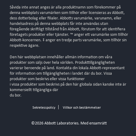
Såvida inte annat anges är alla produktnamn som förekommer på
denna webbplats varumärken som tillhör eller licensieras av Abbott,
dess dotterbolag eller filialer. Abbotts varumärke, varunamn, eller
handelsadress på denna webbplats får inte användas utan
föregående skriftligt tillstånd från Abbott, förutom för att identifiera
företagets produkter eller tjänster. ™ anger ett varumärke som tillhör
Abbott-koncernen. ‡ anger en tredje parts varumärke, som tillhör sin
respektive ägare.
Den här webbplatsen innehåller allmän information om våra
produkter som säljs över hela världen. Produkttillgängligheten
varierar beroende på land. Kontakta din lokala Abbott-representant
för information om tillgängligheten i landet där du bor. Vissa
produkter som beskrivs eller vissa funktioner
i vissa produkter som beskrivs på den här globala sidan kanske inte är
kommersiellt tillgängliga där
du bor.
Sekretesspolicy
Villkor och bestämmelser
©2026 Abbott Laboratories. Med ensamrätt