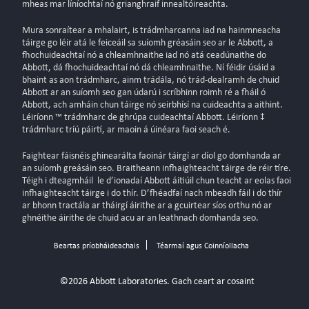
mheas mar líníochtaí nó grianghraif innealtóireachta.
Mura sonraítear a mhalairt, is trádmharcanna iad na hainmneacha
táirge go léir atá le feiceáil sa suíomh gréasáin seo ar le Abbott, a
fhochuideachtaí nó a chleamhnaithe iad nó atá ceadúnaithe do
Abbott, dá fhochuideachtaí nó dá chleamhnaithe. Ní féidir úsáid a
bhaint as aon trádmharc, ainm trádála, nó trád-dealramh de chuid
Abbott ar an suíomh seo gan údarú i scríbhinn roimh ré a fháil ó
Abbott, ach amháin chun táirge nó seirbhísí na cuideachta a aithint.
Léiríonn ™ trádmharc de ghrúpa cuideachtaí Abbott. Léiríonn ‡
trádmharc tríú páirtí, ar maoin á úinéara faoi seach é.
Faightear fáisnéis ghinearálta faoinár táirgí ar díol go domhanda ar
an suíomh greásáin seo. Braitheann infhaighteacht táirge de réir tíre.
Téigh i dteagmháil le d’ionadaí Abbott áitiúil chun teacht ar eolas faoi
infhaighteacht táirge i do thír. D’fhéadfaí nach mbeadh fáil i do thír
ar bhonn tractála ar tháirgí áirithe ar a gcuirtear síos orthu nó ar
ghnéithe áirithe de chuid acu ar an leathnach domhanda seo.
Beartas príobháideachais
Téarmaí agus Coinníollacha
©2026 Abbott Laboratories. Gach ceart ar cosaint