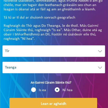
faisnéise úsáideoirí, lámhleabhair, agus IFUnna Abbott ó am go
chéile, mar sin tagair don leathanach gréasáin seo chun an
leagan is déanaí atá ar fáil ag am an ghnáthaimh a léamh.
Tá tú ar tí dul ar shuíomh sonrach geografach
Roghnaigh do Thír agus Do Theanga, le do thoil. Más Gairmí
Cúraim Sláinte thú, roghnaigh “Is ea". Más Othar, duine atá ag
obair i bhForfheidhmiú an Dlí, Fostóir nó úsáideoir eile thú,
roghnaigh “Ní hea".
An Gairmí Cúraim Sláinte thú?
Is ea
Ní hea
Lean ar aghaidh