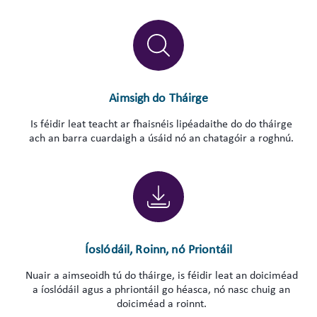
Aimsigh do Tháirge
Is féidir leat teacht ar fhaisnéis lipéadaithe do do tháirge
ach an barra cuardaigh a úsáid nó an chatagóir a roghnú.
Íoslódáil, Roinn, nó Priontáil
Nuair a aimseoidh tú do tháirge, is féidir leat an doiciméad
a íoslódáil agus a phriontáil go héasca, nó nasc chuig an
doiciméad a roinnt.