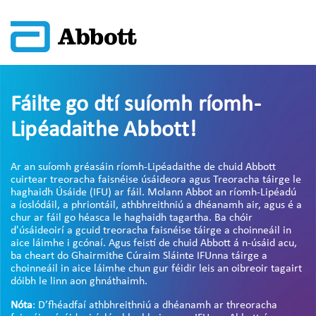
Fáilte go dtí suíomh ríomh-
Lipéadaithe Abbott!
Ar an suíomh gréasáin ríomh-Lipéadaithe de chuid Abbott
cuirtear treoracha faisnéise úsáideora agus Treoracha táirge le
haghaidh Úsáide (IFU) ar fáil. Molann Abbot an ríomh-Lipéadú
a íoslódáil, a phriontáil, athbhreithniú a dhéanamh air, agus é a
chur ar fáil go héasca le haghaidh tagartha. Ba chóir
d'úsáideoirí a gcuid treoracha faisnéise táirge a choinneáil in
aice láimhe i gcónaí. Agus feistí de chuid Abbott á n-úsáid acu,
ba cheart do Ghairmithe Cúraim Sláinte IFUnna táirge a
choinneáil in aice láimhe chun gur féidir leis an oibreoir tagairt
dóibh le linn aon ghnáthaimh.
Nóta
: D’fhéadfaí athbhreithniú a dhéanamh ar threoracha