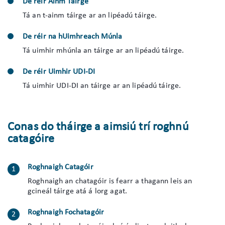
De réir Ainm Táirge
Tá an t-ainm táirge ar an lipéadú táirge.
De réir na hUimhreach Múnla
Tá uimhir mhúnla an táirge ar an lipéadú táirge.
De réir Uimhir UDI-DI
Tá uimhir UDI-DI an táirge ar an lipéadú táirge.
Conas do tháirge a aimsiú trí roghnú
catagóire
Roghnaigh Catagóir
Roghnaigh an chatagóir is fearr a thagann leis an
gcineál táirge atá á lorg agat.
Roghnaigh Fochatagóir