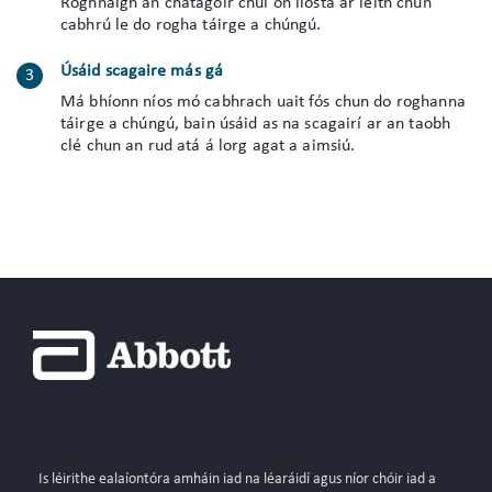
Roghnaigh an chatagóir chuí ón liosta ar leith chun
cabhrú le do rogha táirge a chúngú.
Úsáid scagaire más gá
Má bhíonn níos mó cabhrach uait fós chun do roghanna
táirge a chúngú, bain úsáid as na scagairí ar an taobh
clé chun an rud atá á lorg agat a aimsiú.
Is léirithe ealaíontóra amháin iad na léaráidí agus níor chóir iad a