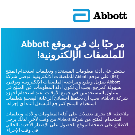
مرحبًا بك في موقع Abbott
للملصقات الإلكترونية!
ستعثر على أدلة معلومات المستخدم وتعليمات استخدام المنتج
(IFU) على موقع Abbott للملصقات الإلكترونية. توصي شركة
Abbott بتنزيل وطبع ومراجعة الملصقات الإلكترونية وتوفيره
بسهولة كمرجع. يجب أن تكون أدلة المعلومات عن المنتج في
متناول المستخدمين في جميع الأوقات. عند استخدام أجهزة
شركة Abbott، يجب أن يحتفظ أخصائيّ الرعاية الصحية بتعليمات
استخدام المنتج كمرجع للمشغل أثناء أي إجراء.
ملاحظة: قد تجرى تعديلات على أدلة المعلومات والأدلة وتعليمات
استخدام المنتج من شركة Abbott من وقت لآخر، لذلك يرجى
الاطلاع على صفحة الموقع للحصول على الإصدار الأحدث الحالي
في وقت الإجراء.