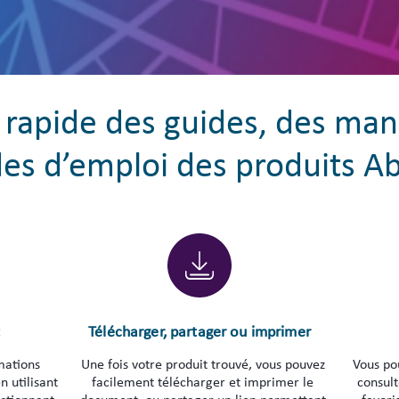
rapide des guides, des man
s d’emploi des produits A
t
Télécharger, partager ou imprimer
mations
Une fois votre produit trouvé, vous pouvez
Vous po
n utilisant
facilement télécharger et imprimer le
consul