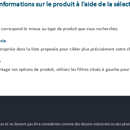
ormations sur le produit à l’aide de la sélec
i correspond le mieux au type de produit que vous recherchez.
rie
propriée dans la liste proposée pour cibler plus précisément votre c
e
ntage vos options de produit, utilisez les filtres situés à gauche po
istes et ne doivent pas être considérées comme des dessins industriels ou des pho