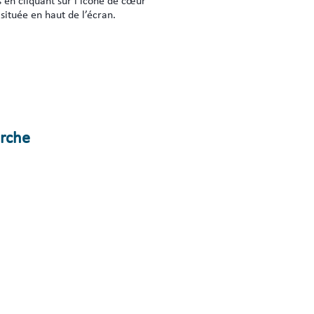
s en cliquant sur l’icône de cœur
située en haut de l’écran.
erche