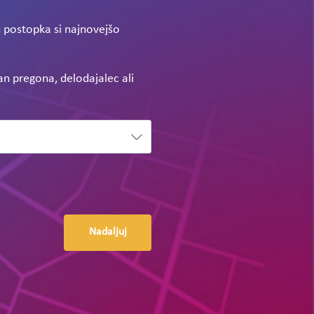
u postopka si najnovejšo
gan pregona, delodajalec ali
Nadaljuj