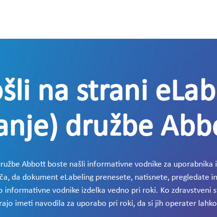
li na strani eLab
nje) družbe Abb
užbe Abbott boste našli informativne vodnike za uporabnika 
ča, da dokument eLabeling prenesete, natisnete, pregledate in
 informativne vodnike izdelka vedno pri roki. Ko zdravstveni 
jo imeti navodila za uporabo pri roki, da si jih operater lah