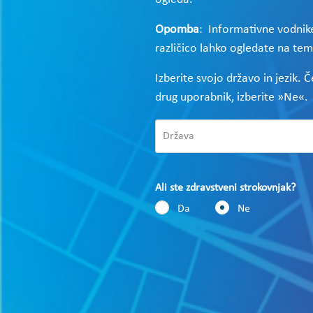
Opomba
: Informativne vodnike
različico lahko ogledate na te
Izberite svojo državo in jezik. 
drug uporabnik, izberite »Ne«.
Ali ste zdravstveni strokovnjak?
Da
Ne