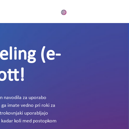
eling (e-
ott!
in navodila za uporabo
 ga imate vedno pri roki za
strokovnjaki uporabljajo
ko kadar koli med postopkom