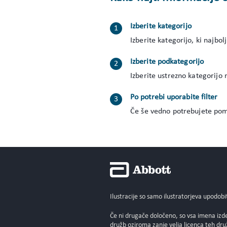
Izberite kategorijo
Izberite kategorijo, ki najbolj
Izberite podkategorijo
Izberite ustrezno kategorijo 
Po potrebi uporabite filter
Če še vedno potrebujete pomoč
Ilustracije so samo ilustratorjeva upodobi
Če ni drugače določeno, so vsa imena izd
družb oziroma zanje velja licenca teh d