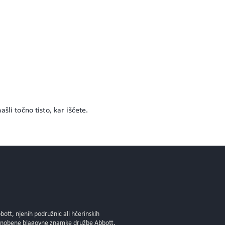
šli točno tisto, kar iščete.
tt, njenih podružnic ali hčerinskih
ti nobene blagovne znamke družbe Abbott,