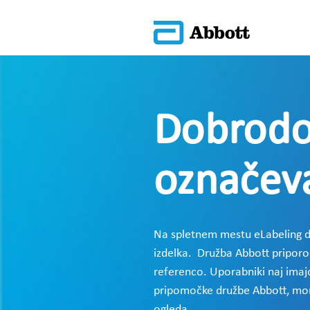
Dobrodoš
označeva
Na spletnem mestu eLabeling dr
izdelka. Družba Abbott priporo
referenco. Uporabniki naj imajo
pripomočke družbe Abbott, mora
ogleda.