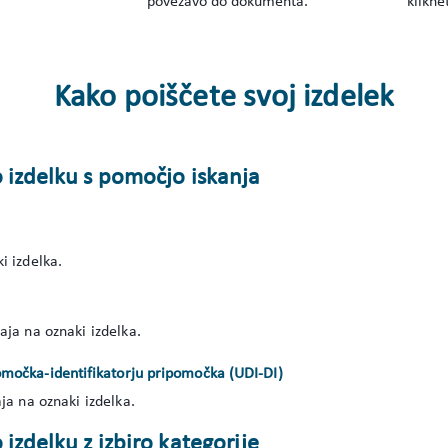
povezavo do dokumenta.
klikne
Kako poiščete svoj izdelek
o izdelku s pomočjo iskanja
i izdelka.
aja na oznaki izdelka.
ipomočka-identifikatorju pripomočka (UDI-DI)
ja na oznaki izdelka.
 izdelku z izbiro kategorije