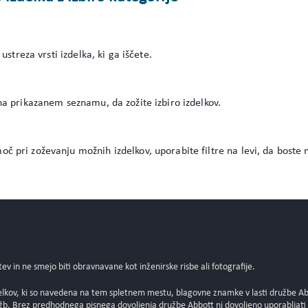
 ustreza vrsti izdelka, ki ga iščete.
na prikazanem seznamu, da zožite izbiro izdelkov.
 pri zoževanju možnih izdelkov, uporabite filtre na levi, da boste na
tev in ne smejo biti obravnavane kot inženirske risbe ali fotografije.
elkov, ki so navedena na tem spletnem mestu, blagovne znamke v lasti družbe Abbo
ružb. Brez predhodnega pisnega dovoljenja družbe Abbott ni dovoljeno uporablja