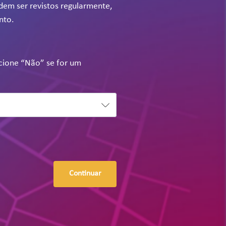
odem ser revistos regularmente,
nto.
ecione “Não” se for um
Continuar