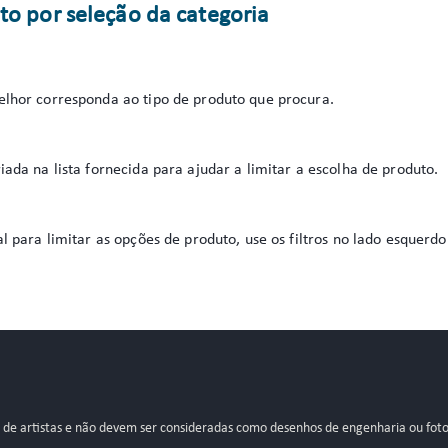
to por seleção da categoria
elhor corresponda ao tipo de produto que procura.
iada na lista fornecida para ajudar a limitar a escolha de produto.
al para limitar as opções de produto, use os filtros no lado esquer
s de artistas e não devem ser consideradas como desenhos de engenharia ou foto