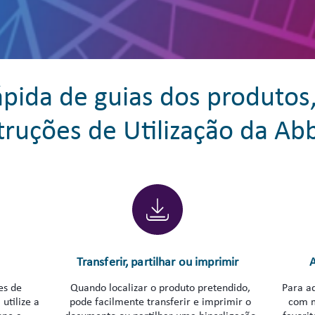
ápida de guias dos produtos
truções de Utilização da Ab
Transferir, partilhar ou imprimir
A
es de
Quando localizar o produto pretendido,
Para ad
utilize a
pode facilmente transferir e imprimir o
com m