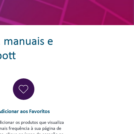
, manuais e
bott
dicionar aos Favoritos
icionar os produtos que visualiza
ais frequência à sua página de