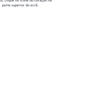
os, clique no ícone do coração na
parte superior do ecrã.