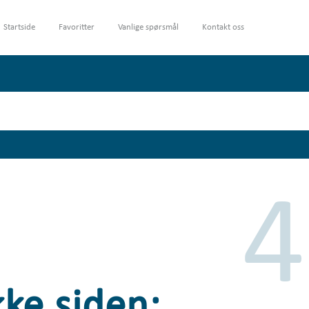
Startside
Favoritter
Vanlige spørsmål
Kontakt oss
4
kke siden: