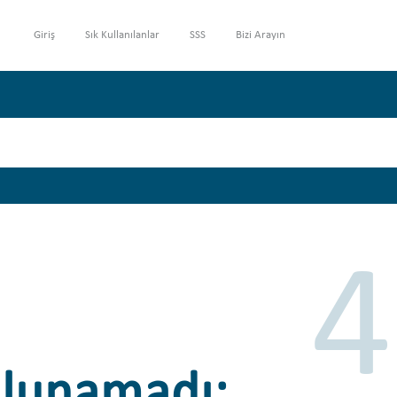
Giriş
Sık Kullanılanlar
SSS
Bizi Arayın
4
ulunamadı: