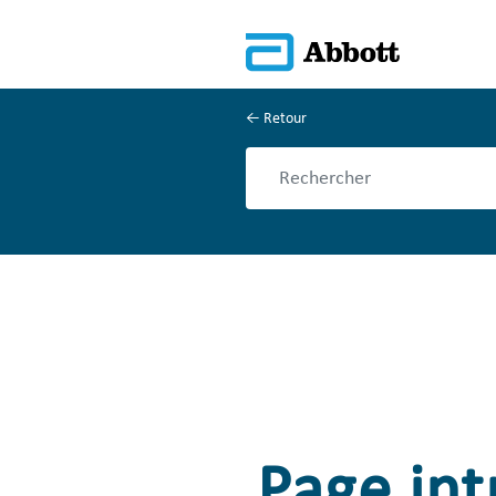
Retour
Page int