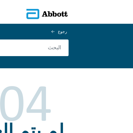
رجوع
04
لم يتم ال