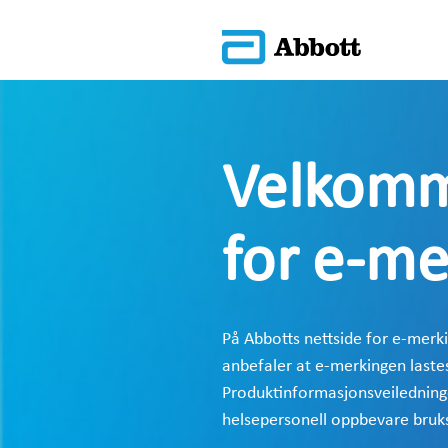
Velkomme
for e-me
På Abbotts nettside for e-merk
anbefaler at e-merkingen lastes
Produktinformasjonsveiledningen
helsepersonell oppbevare bruksa