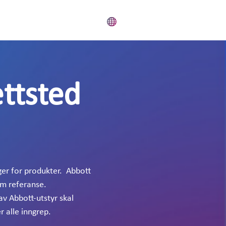
ttsted
ger for produkter. Abbott
om referanse.
av Abbott-utstyr skal
r alle inngrep.