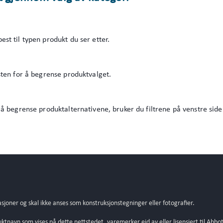
est til typen produkt du ser etter.
sten for å begrense produktvalget.
 å begrense produktalternativene, bruker du filtrene på venstre side
asjoner og skal ikke anses som konstruksjonstegninger eller fotografier.
tnavn som vises på dette nettstedet, varemerker eid av eller lisensiert til Abbot