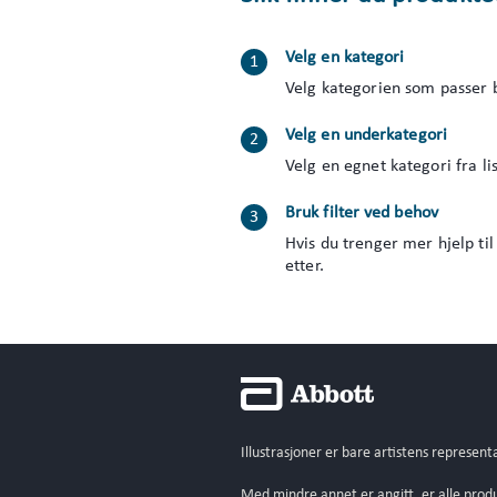
Velg en kategori
Velg kategorien som passer b
Velg en underkategori
Velg en egnet kategori fra li
Bruk filter ved behov
Hvis du trenger mer hjelp til
etter.
Illustrasjoner er bare artistens represent
Med mindre annet er angitt, er alle produk