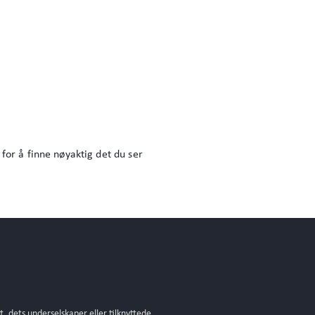
 for å finne nøyaktig det du ser
t, dets underselskaper eller tilknyttede