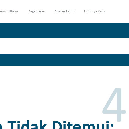
aman Utama
Kegemaran
Soalan Lazim
Hubungi Kami
4
 Tidak Ditemui: