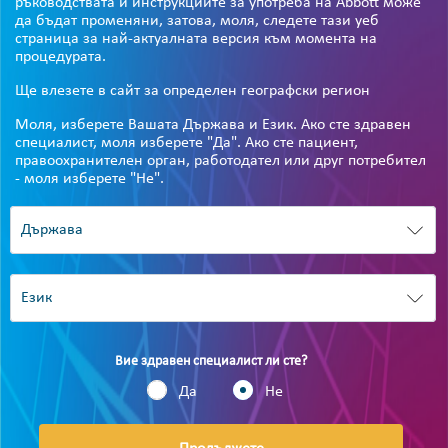
ръководствата и инструкциите за употреба на Abbott може
да бъдат променяни, затова, моля, следете тази уеб
страница за най-актуалната версия към момента на
процедурата.
Ще влезете в сайт за определен географски регион
Моля, изберете Вашата Държава и Език. Ако сте здравен
специалист, моля изберете "Да". Ако сте пациент,
правоохранителен орган, работодател или друг потребител
- моля изберете "Не".
Вие здравен специалист ли сте?
Да
Не