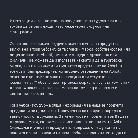
Илюстрациите са единствено представяне на художника и не
трябва да се разглеждат като инженерни рисунки или
фотографии.
Освен ако не е посочено друго, всички имена на продукти,
включени в този уебсайт, са търговски марки, собственост на или
лицензирани на Abbott, неговите дъщерни дружества или
филиали. Не можете да използвате каквато и да е търговска
марка, търговско име или търговско представяне на Abbott в
този сайт без предварително писмено разрешение на Abbott
освен за идентифициране на продукта или услугите на
компанията. ™ обозначава търговска марка на групата компании
Abbott. ‡ показва търговска марка на трета страна, която е
съответния собственик.
Този уебсайт съдържа обща информация за нашите продукти,
продавани по целия свят. Наличността на продукта варира в
зависимост от държавата. За наличност на продукти във Вашата
държава, моля, свържете се с местния представител на Abbott.
Определени описани продукти или определени функции на
някои описани продукти на тази глобална страница може да не