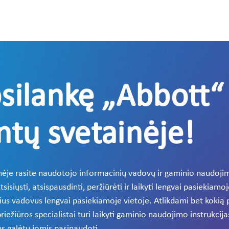
psilankę „Abbott“ 
tų svetainėje!
ėje rasite naudotojo informacinių vadovų ir gaminio naudojim
iųsti, atsispausdinti, peržiūrėti ir laikyti lengvai pasiekiamoj
nius vadovus lengvai pasiekiamoje vietoje. Atlikdami bet kok
riežiūros specialistai turi laikyti gaminio naudojimo instrukcij
us galėtų jomis pasinaudoti.