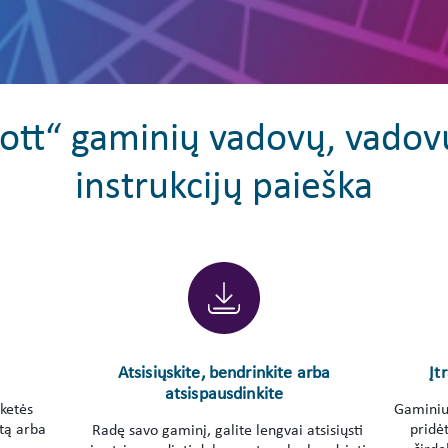
bott“ gaminių vadovų, vadov
instrukcijų paieška
Atsisiųskite, bendrinkite arba
Įt
atsispausdinkite
iketės
Gaminius
tą arba
pridėt
Radę savo gaminį, galite lengvai atsisiųsti