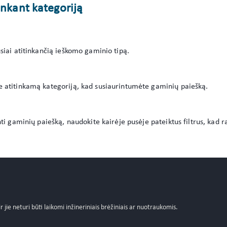
enkant kategoriją
usiai atitinkančią ieškomo gaminio tipą.
e atitinkamą kategoriją, kad susiaurintumėte gaminių paiešką.
inti gaminių paiešką, naudokite kairėje pusėje pateiktus filtrus, kad r
 ir jie neturi būti laikomi inžineriniais brėžiniais ar nuotraukomis.