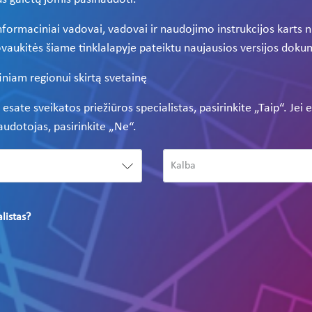
ormaciniai vadovai, vadovai ir naudojimo instrukcijos karts nu
vaukitės šiame tinklalapyje pateiktu naujausios versijos dok
iniam regionui skirtą svetainę
ei esate sveikatos priežiūros specialistas, pasirinkite „Taip“. Je
naudotojas, pasirinkite „Ne“.
alistas?