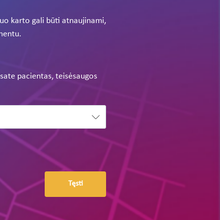
o karto gali būti atnaujinami,
umentu.
i esate pacientas, teisėsaugos
Tęsti