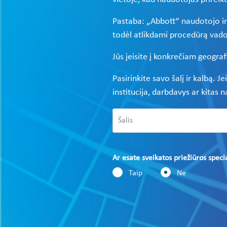
Pastaba: „Abbott“ naudotojo inf
todėl atlikdami procedūrą vado
Jūs įeisite į konkrečiam geograf
Pasirinkite savo šalį ir kalbą. J
institucija, darbdavys ar kitas 
Ar esate sveikatos priežiūros speci
Taip
Ne