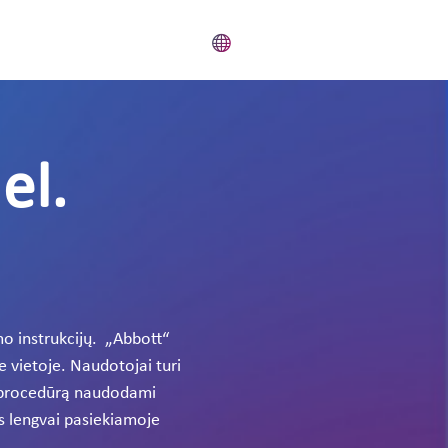
el.
o instrukcijų. „Abbott“
e vietoje. Naudotojai turi
ią procedūrą naudodami
as lengvai pasiekiamoje