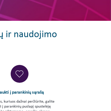
ų ir naudojimo
raukti į parankinių sąrašą
, kuriuos dažnai peržiūrite, galite
i į parankinių puslapį spustelėję