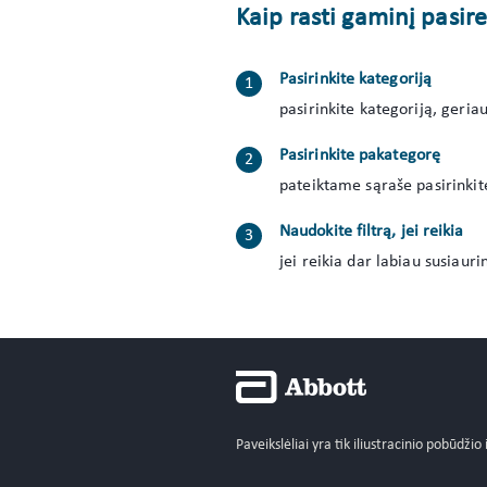
Kaip rasti gaminį pasir
Pasirinkite kategoriją
pasirinkite kategoriją, geria
Pasirinkite pakategorę
pateiktame sąraše pasirinkit
Naudokite filtrą, jei reikia
jei reikia dar labiau susiaur
Paveikslėliai yra tik iliustracinio pobūdžio