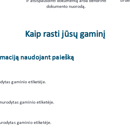
širde
ir atsispausdinti dokumentą arba bendrinti
dokumento nuorodą.
Kaip rasti jūsų gaminį
ormaciją naudojant paiešką
ytas gaminio etiketėje.
nurodytas gaminio etiketėje.
rodytas gaminio etiketėje.