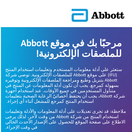
مرحبًا بك في موقع Abbott
للملصقات الإلكترونية!
ستعثر على أدلة معلومات المستخدم وتعليمات استخدام المنتج
(IFU) على موقع Abbott للملصقات الإلكترونية. توصي شركة
Abbott بتنزيل وطبع ومراجعة الملصقات الإلكترونية وتوفيره
بسهولة كمرجع. يجب أن تكون أدلة المعلومات عن المنتج في
متناول المستخدمين في جميع الأوقات. عند استخدام أجهزة
شركة Abbott، يجب أن يحتفظ أخصائيّ الرعاية الصحية بتعليمات
استخدام المنتج كمرجع للمشغل أثناء أي إجراء.
ملاحظة: قد تجرى تعديلات على أدلة المعلومات والأدلة وتعليمات
استخدام المنتج من شركة Abbott من وقت لآخر، لذلك يرجى
الاطلاع على صفحة الموقع للحصول على الإصدار الأحدث الحالي
في وقت الإجراء.