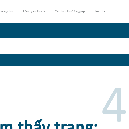
rang chủ
Mục yêu thích
Câu hỏi thường gặp
Liên hệ
4
m thấy trang: