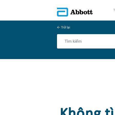
T
Trở lại
Không tì