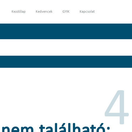
Kezdőlap
Kedvencek
GYIK
Kapcsolat
4
 nem található: