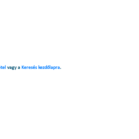
étel
vagy a
Keresés kezdőlapra
.