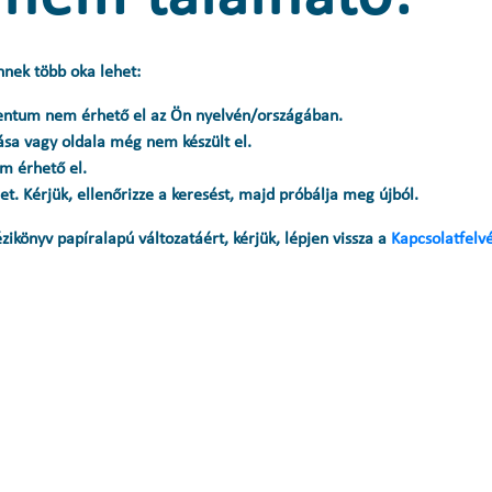
nnek több oka lehet:
entum nem érhető el az Ön nyelvén/országában.
ása vagy oldala még nem készült el.
m érhető el.
et. Kérjük, ellenőrizze a keresést, majd próbálja meg újból.
zikönyv papíralapú változatáért, kérjük, lépjen vissza a
Kapcsolatfelv