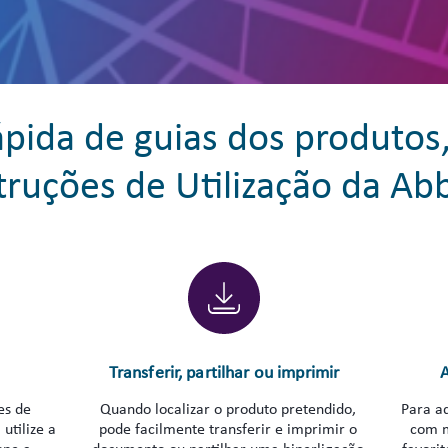
ápida de guias dos produtos
truções de Utilização da Ab
Transferir, partilhar ou imprimir
A
es de
Quando localizar o produto pretendido,
Para ad
utilize a
pode facilmente transferir e imprimir o
com m