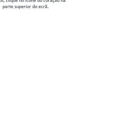
os, clique no ícone do coração na
parte superior do ecrã.