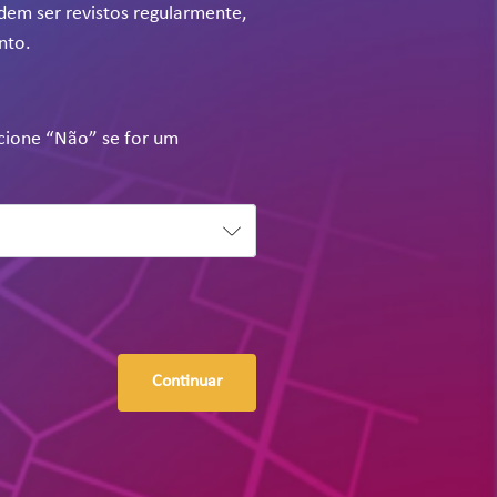
odem ser revistos regularmente,
nto.
ecione “Não” se for um
Continuar