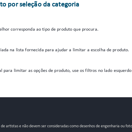
to por seleção da categoria
elhor corresponda ao tipo de produto que procura.
iada na lista fornecida para ajudar a limitar a escolha de produto.
al para limitar as opções de produto, use os filtros no lado esquer
s de artistas e não devem ser consideradas como desenhos de engenharia ou foto