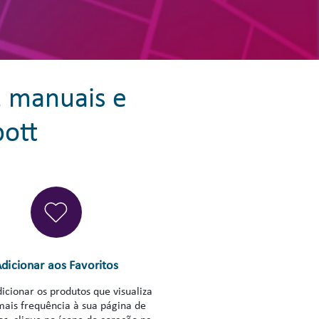
, manuais e
bott
dicionar aos Favoritos
icionar os produtos que visualiza
ais frequência à sua página de