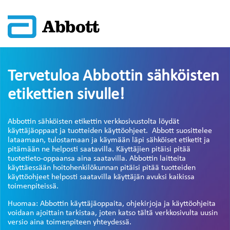
Tervetuloa Abbottin sähköisten
etikettien sivulle!
Abbottin sähköisten etikettin verkkosivustolta löydät
käyttäjäoppaat ja tuotteiden käyttöohjeet. Abbott suosittelee
lataamaan, tulostamaan ja käymään läpi sähköiset etiketit ja
pitämään ne helposti saatavilla. Käyttäjien pitäisi pitää
tuotetieto-oppaansa aina saatavilla. Abbottin laitteita
käyttäessään hoitohenkilökunnan pitäisi pitää tuotteiden
käyttöohjeet helposti saatavilla käyttäjän avuksi kaikissa
toimenpiteissä.
Huomaa: Abbottin käyttäjäoppaita, ohjekirjoja ja käyttöohjeita
voidaan ajoittain tarkistaa, joten katso tältä verkkosivulta uusin
versio aina toimenpiteen yhteydessä.