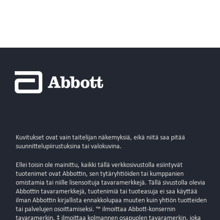
Kuvitukset ovat vain taitelijan näkemyksiä, eikä niitä saa pitää
suunnittelupiirustuksina tai valokuvina.
Ellei toisin ole mainittu, kaikki tällä verkkosivustolla esiintyvät
tuotenimet ovat Abbottin, sen tytäryhtiöiden tai kumppanien
omistamia tai niille lisensoituja tavaramerkkejä. Tällä sivustolla olevia
Abbottin tavaramerkkejä, tuotenimiä tai tuoteasuja ei saa käyttää
ilman Abbottin kirjallista ennakkolupaa muuten kuin yhtiön tuotteiden
tai palvelujen osoittamiseksi. ™ ilmoittaa Abbott-konsernin
tavaramerkin. ‡ ilmoittaa kolmannen osapuolen tavaramerkin, joka