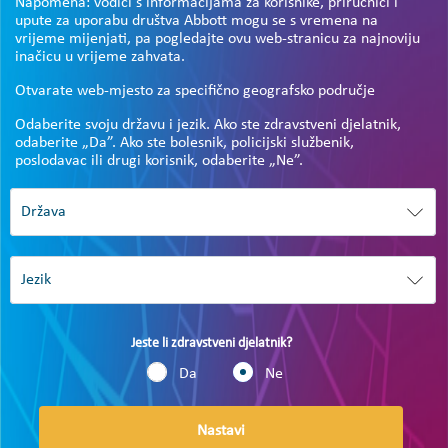
Napomena: vodiči s informacijama za korisnike, priručnici i
upute za uporabu društva Abbott mogu se s vremena na
vrijeme mijenjati, pa pogledajte ovu web-stranicu za najnoviju
inačicu u vrijeme zahvata.
Otvarate web-mjesto za specifično geografsko područje
Odaberite svoju državu i jezik. Ako ste zdravstveni djelatnik,
odaberite „Da”. Ako ste bolesnik, policijski službenik,
poslodavac ili drugi korisnik, odaberite „Ne”.
Jeste li zdravstveni djelatnik?
Da
Ne
Nastavi