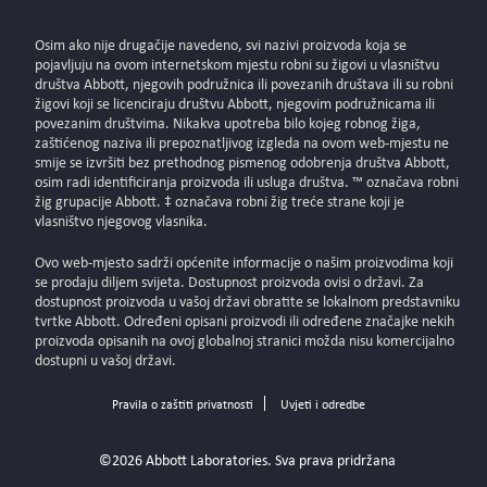
Osim ako nije drugačije navedeno, svi nazivi proizvoda koja se
pojavljuju na ovom internetskom mjestu robni su žigovi u vlasništvu
društva Abbott, njegovih podružnica ili povezanih društava ili su robni
žigovi koji se licenciraju društvu Abbott, njegovim podružnicama ili
povezanim društvima. Nikakva upotreba bilo kojeg robnog žiga,
zaštićenog naziva ili prepoznatljivog izgleda na ovom web-mjestu ne
smije se izvršiti bez prethodnog pismenog odobrenja društva Abbott,
osim radi identificiranja proizvoda ili usluga društva. ™ označava robni
žig grupacije Abbott. ‡ označava robni žig treće strane koji je
vlasništvo njegovog vlasnika.
Ovo web-mjesto sadrži općenite informacije o našim proizvodima koji
se prodaju diljem svijeta. Dostupnost proizvoda ovisi o državi. Za
dostupnost proizvoda u vašoj državi obratite se lokalnom predstavniku
tvrtke Abbott. Određeni opisani proizvodi ili određene značajke nekih
proizvoda opisanih na ovoj globalnoj stranici možda nisu komercijalno
dostupni u vašoj državi.
Pravila o zaštiti privatnosti
Uvjeti i odredbe
©2026 Abbott Laboratories. Sva prava pridržana