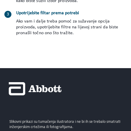
kako biste suzili izbor proizvoda.
Upotrijebite filtar prema potrebi
Ako vam i dalje treba pomoć za sužavanje opcija
proizvoda, upotrijebite filtre na lijevoj strani da biste
pronašli točno ono što tražite.
Slikovni prikazi su tumačenja ilustratora i ne bi ih se trebalo smatrati
inženjerskim crtežima ili fotografijama.