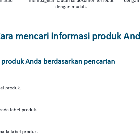
n atau
membagikan tautan ke dokumen tersebut
dengan 
dengan mudah.
ara mencari informasi produk An
i produk Anda berdasarkan pencarian
el produk.
ada label produk.
pada label produk.