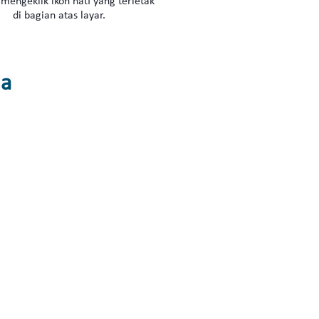
mengeklik ikon hati yang terletak
di bagian atas layar.
da