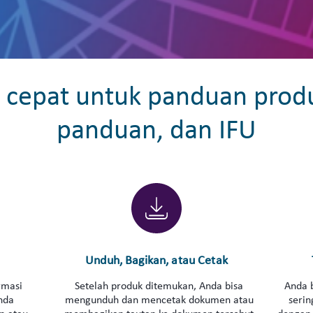
 cepat untuk panduan prod
panduan, dan IFU
Unduh, Bagikan, atau Cetak
rmasi
Setelah produk ditemukan, Anda bisa
Anda 
nda
mengunduh dan mencetak dokumen atau
serin