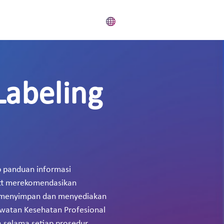
Labeling
 panduan informasi
ott merekomendasikan
rus menyimpan dan menyediakan
awatan Kesehatan Profesional
 selama setiap prosedur