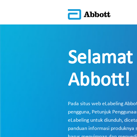
Selamat 
Abbott!
Pada situs web eLabeling Abb
pengguna, Petunjuk Penggunaan
eLabeling untuk diunduh, dicet
panduan informasi produknya s
harus menyimpan dan menyedia