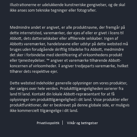
Illustrationerne er udelukkende kunstneriske gengivelser, og de skal
ikke anses som tekniske tegninger eller fotografier.
Medmindre andet er angivet, er alle produktnavne, der fremgår på
dette internetsted, varemærker, der ejes af eller er givet i licens til
Abbott, dets datterselskaber eller affilierede selskaber. Ingen af
Abbotts varemærker, handelsnavne eller udstyr på dette websted må
bruges uden forudgående skriftlig tilladelse fra Abbott, medmindre
det sker i forbindelse med identificering af virksomhedens produkt
eller tjenesteydelser. ™ angiver et varemærke tilhørende Abbott-
koncernen af virksomheder. ‡ angiver tredjeparts varemærke, hvilket
tilhører dets respektive ejer.
Dette websted indeholder generelle oplysninger om vores produkter,
der sælges over hele verden. Produkttilgængeligheden varierer fra
land til land. Kontakt din lokale Abbott-repræsentant for at få
oplysninger om produkttilgængelighed i dit land. Visse produkter eller
produktfunktioner, der er beskrevet på denne globale side, er muligvis
ikke kommercielt tilgængelige i dit land.
Privatlivspolitik
Vilkår og betingelser