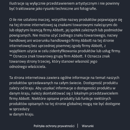
Ilustracje są wyłącznie przedstawieniem artystycznym i nie powinny
być traktowane jako rysunki techniczne ani fotografie.
O ile nie ustalono inaczej, wszystkie nazwy produktów pojawiające się
na tej stronie internetowej są znakami towarowymi należącymi do
lub objętymi licencją firmy Abbott, jej spółek zależnych lub podmiotów
powiązanych. Nie można użyć żadnego znaku towarowego, nazwy
handlowej ani wizerunku handlowego firmy Abbott na tej stronie
internetowej bez uprzedniej pisemnej zgody firmy Abbott, z
wyjątkiem użycia w celu zidentyfikowania produktów lub usług firmy.
™ Oznacza znak towarowy grupy firm Abbott. ‡ Oznacza znak
towarowy strony trzeciej, który stanowi własność jego
odnośnego właściciela.
Ta strona internetowa zawiera ogólne informacje na temat naszych
produktów sprzedawanych na całym świecie. Dostępność produktu
zależy od kraju. Aby uzyskać informacje o dostępności produktu w
danym kraju, należy skontaktować się z lokalnym przedstawicielem
firmy Abbott. Niektóre opisane produkty lub funkcje niektórych
produktów opisanych na tej stronie globalnej mogą nie być dostępne
w sprzedaży
w danym kraju.
Polityka ochrony prywatności
Warunki