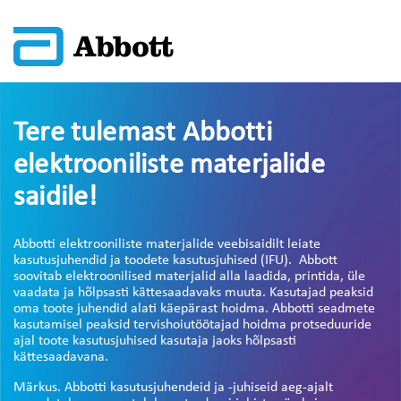
Tere tulemast Abbotti
elektrooniliste materjalide
saidile!
Abbotti elektrooniliste materjalide veebisaidilt leiate
kasutusjuhendid ja toodete kasutusjuhised (IFU). Abbott
soovitab elektroonilised materjalid alla laadida, printida, üle
vaadata ja hõlpsasti kättesaadavaks muuta. Kasutajad peaksid
oma toote juhendid alati käepärast hoidma. Abbotti seadmete
kasutamisel peaksid tervishoiutöötajad hoidma protseduuride
ajal toote kasutusjuhised kasutaja jaoks hõlpsasti
kättesaadavana.
Märkus. Abbotti kasutusjuhendeid ja -juhiseid aeg-ajalt