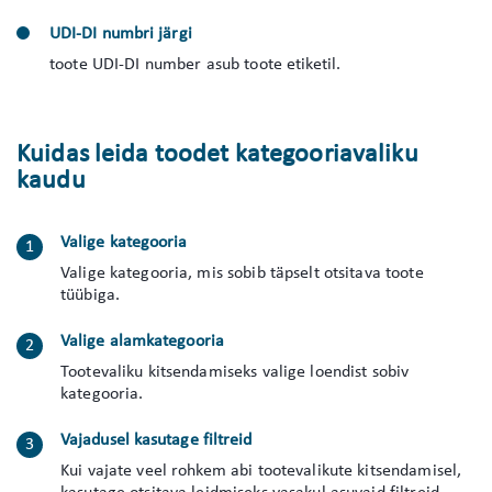
UDI-DI numbri järgi
toote UDI-DI number asub toote etiketil.
Kuidas leida toodet kategooriavaliku
kaudu
Valige kategooria
Valige kategooria, mis sobib täpselt otsitava toote
tüübiga.
Valige alamkategooria
Tootevaliku kitsendamiseks valige loendist sobiv
kategooria.
Vajadusel kasutage filtreid
Kui vajate veel rohkem abi tootevalikute kitsendamisel,