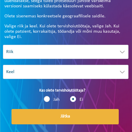
uuendatakse, seega tuleb protseduuri juhiste värskeima
versiooni saamiseks külastada käesolevat veebisaiti.
Olete sisenemas konkreetsele geograafilisele saidile.
Valige riik ja keel. Kui olete tervishoiutöötaja, valige Jah. Kui
olete patsient, korrakaitsja, tööandja või mõni muu kasutaja,
valige Ei.
Kas olete tervishoiutöötaja?
Jah
Ei
Jätka