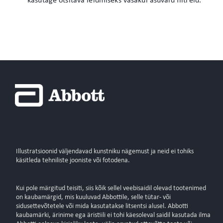
kasutage otsitava leidmiseks vasakul asuvaid filtreid.
Illustratsioonid väljendavad kunstniku nägemust ja neid ei tohiks
käsitleda tehniliste jooniste või fotodena.
Kui pole märgitud teisiti, siis kõik sellel veebisaidil olevad tootenimed
on kaubamärgid, mis kuuluvad Abbottile, selle tütar- või
sidusettevõtetele või mida kasutatakse litsentsi alusel. Abbotti
kaubamärki, ärinime ega äristiili ei tohi käesoleval saidil kasutada ilma