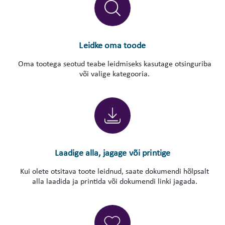
Leidke oma toode
Oma tootega seotud teabe leidmiseks kasutage otsinguriba
või valige kategooria.
Laadige alla, jagage või printige
Kui olete otsitava toote leidnud, saate dokumendi hõlpsalt
alla laadida ja printida või dokumendi linki jagada.