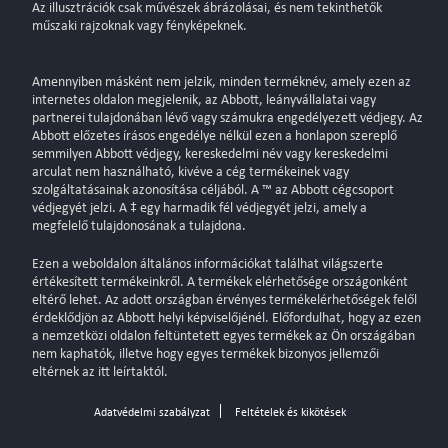
Az illusztrációk csak művészek ábrázolásai, és nem tekinthetők
műszaki rajzoknak vagy fényképeknek.
Amennyiben másként nem jelzik, minden terméknév, amely ezen az
internetes oldalon megjelenik, az Abbott, leányvállalatai vagy
partnerei tulajdonában lévő vagy számukra engedélyezett védjegy. Az
Abbott előzetes írásos engedélye nélkül ezen a honlapon szereplő
semmilyen Abbott védjegy, kereskedelmi név vagy kereskedelmi
arculat nem használható, kivéve a cég termékeinek vagy
szolgáltatásainak azonosítása céljából. A ™ az Abbott cégcsoport
védjegyét jelzi. A ‡ egy harmadik fél védjegyét jelzi, amely a
megfelelő tulajdonosának a tulajdona.
Ezen a weboldalon általános információkat találhat világszerte
értékesített termékeinkről. A termékek elérhetősége országonként
eltérő lehet. Az adott országban érvényes termékelérhetőségek felől
érdeklődjön az Abbott helyi képviselőjénél. Előfordulhat, hogy az ezen
a nemzetközi oldalon feltüntetett egyes termékek az Ön országában
nem kaphatók, illetve hogy egyes termékek bizonyos jellemzői
eltérnek az itt leírtaktól.
Adatvédelmi szabályzat
Feltételek és kikötések