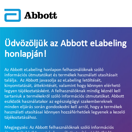
Üdvözöljük az Abbott eLabeling
honlapján!
Az Abbott eLabeling honlapon felhasználóknak szóló
információs útmutatókat és termékek használati utasításait
találja. Az Abbott javasolja az eLabeling letöltését,
kinyomtatását, áttekintését, valamint hogy könnyen elérhető
legyen tájékoztatásként. A felhasználóknak mindig kéznél kell
tartaniuk a termékekről szóló információs útmutatókat. Abbott
eszközök használatakor az egészségügyi szakembereknek
minden eljárás során gondoskodni kell arról, hogy a termékek
használati utasításai könnyen hozzáférhetőek legyenek a kezelő
tájékoztatásához.
Megjegyzés: Az Abbott felhasználóknak szóló információs