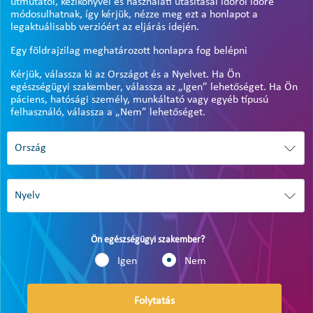
útmutatói, kézikönyvei és használati utasításai időről időre
módosulhatnak, így kérjük, nézze meg ezt a honlapot a
legaktuálisabb verzióért az eljárás idején.
Egy földrajzilag meghatározott honlapra fog belépni
Kérjük, válassza ki az Országot és a Nyelvet. Ha Ön
egészségügyi szakember, válassza az „Igen” lehetőséget. Ha Ön
páciens, hatósági személy, munkáltató vagy egyéb típusú
felhasználó, válassza a „Nem” lehetőséget.
Ön egészségügyi szakember?
Igen
Nem
Folytatás