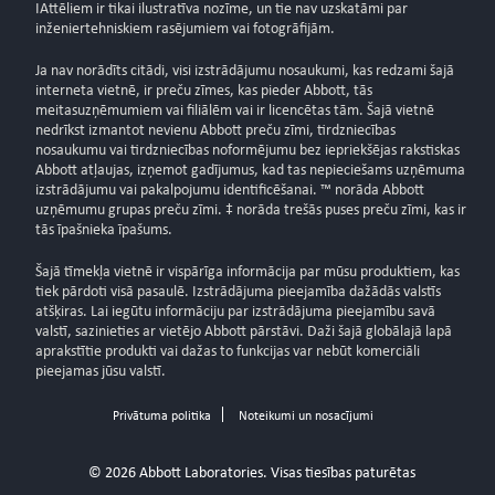
IAttēliem ir tikai ilustratīva nozīme, un tie nav uzskatāmi par
inženiertehniskiem rasējumiem vai fotogrāfijām.
Ja nav norādīts citādi, visi izstrādājumu nosaukumi, kas redzami šajā
interneta vietnē, ir preču zīmes, kas pieder Abbott, tās
meitasuzņēmumiem vai filiālēm vai ir licencētas tām. Šajā vietnē
nedrīkst izmantot nevienu Abbott preču zīmi, tirdzniecības
nosaukumu vai tirdzniecības noformējumu bez iepriekšējas rakstiskas
Abbott atļaujas, izņemot gadījumus, kad tas nepieciešams uzņēmuma
izstrādājumu vai pakalpojumu identificēšanai. ™ norāda Abbott
uzņēmumu grupas preču zīmi. ‡ norāda trešās puses preču zīmi, kas ir
tās īpašnieka īpašums.
Šajā tīmekļa vietnē ir vispārīga informācija par mūsu produktiem, kas
tiek pārdoti visā pasaulē. Izstrādājuma pieejamība dažādās valstīs
atšķiras. Lai iegūtu informāciju par izstrādājuma pieejamību savā
valstī, sazinieties ar vietējo Abbott pārstāvi. Daži šajā globālajā lapā
aprakstītie produkti vai dažas to funkcijas var nebūt komerciāli
pieejamas jūsu valstī.
Privātuma politika
Noteikumi un nosacījumi
© 2026 Abbott Laboratories. Visas tiesības paturētas