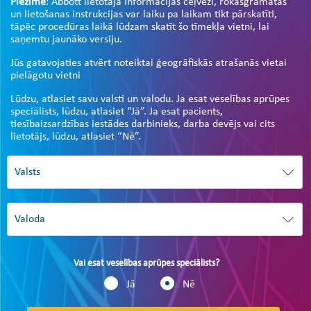
Piezīme
: Abbott lietotāja informācijas ceļveži, rokasgrāmatas
un lietošanas instrukcijas var laiku pa laikam tikt pārskatīti,
tāpēc procedūras laikā lūdzam skatīt šo tīmekļa vietni, lai
saņemtu jaunāko versiju.
Jūs gatavojaties atvērt noteiktai ģeogrāfiskās atrašanās vietai
pielāgotu vietni
Lūdzu, atlasiet savu valsti un valodu. Ja esat veselības aprūpes
speciālists, lūdzu, atlasiet “Jā”. Ja esat pacients,
tiesībaizsardzības iestādes darbinieks, darba devējs vai cits
lietotājs, lūdzu, atlasiet “Nē”.
Vai esat veselības aprūpes speciālists?
Jā
Nē