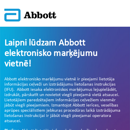
Laipni lūdzam Abbott
elektronisko marķējumu
vietnē!
Abbott elektronisko marķējumu vietnē ir pieejami lietotāja
informācijas ceļveži un izstrādājumu lietošanas instrukcijas
(IFU). Abbott iesaka elektroniskos marķējumus lejupielādēt,
izdrukāt, pārskatīt un novietot viegli pieejamā vietā atsaucei.
Lietotājiem paredzētajiem informācijas ceļvežiem vienmēr
jābūt viegli pieejamiem. Izmantojot Abbott ierīces, veselības
aprūpes speciālistiem jebkuras procedūras laikā izstrādājuma
lietošanas instrukcijai ir jābūt viegli pieejamai operatora
atsaucei.