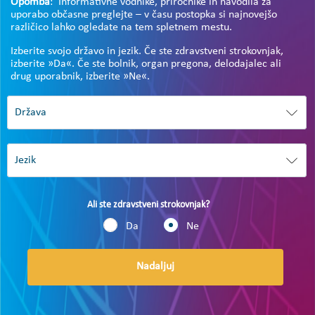
Opomba
: Informativne vodnike, priročnike in navodila za
uporabo občasne preglejte – v času postopka si najnovejšo
različico lahko ogledate na tem spletnem mestu.
Izberite svojo državo in jezik. Če ste zdravstveni strokovnjak,
izberite »Da«. Če ste bolnik, organ pregona, delodajalec ali
drug uporabnik, izberite »Ne«.
Ali ste zdravstveni strokovnjak?
Da
Ne
Nadaljuj