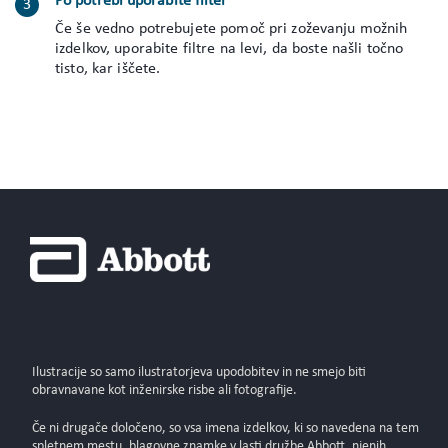
Po potrebi uporabite filter
Če še vedno potrebujete pomoč pri zoževanju možnih
izdelkov, uporabite filtre na levi, da boste našli točno
tisto, kar iščete.
Ilustracije so samo ilustratorjeva upodobitev in ne smejo biti
obravnavane kot inženirske risbe ali fotografije.
Če ni drugače določeno, so vsa imena izdelkov, ki so navedena na tem
spletnem mestu, blagovne znamke v lasti družbe Abbott, njenih