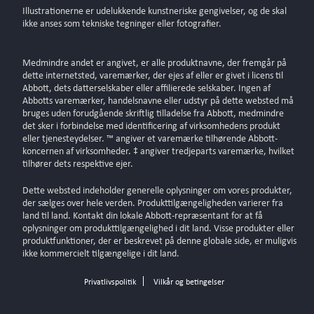
Illustrationerne er udelukkende kunstneriske gengivelser, og de skal
ikke anses som tekniske tegninger eller fotografier.
Medmindre andet er angivet, er alle produktnavne, der fremgår på
dette internetsted, varemærker, der ejes af eller er givet i licens til
Abbott, dets datterselskaber eller affilierede selskaber. Ingen af
Abbotts varemærker, handelsnavne eller udstyr på dette websted må
bruges uden forudgående skriftlig tilladelse fra Abbott, medmindre
det sker i forbindelse med identificering af virksomhedens produkt
eller tjenesteydelser. ™ angiver et varemærke tilhørende Abbott-
koncernen af virksomheder. ‡ angiver tredjeparts varemærke, hvilket
tilhører dets respektive ejer.
Dette websted indeholder generelle oplysninger om vores produkter,
der sælges over hele verden. Produkttilgængeligheden varierer fra
land til land. Kontakt din lokale Abbott-repræsentant for at få
oplysninger om produkttilgængelighed i dit land. Visse produkter eller
produktfunktioner, der er beskrevet på denne globale side, er muligvis
ikke kommercielt tilgængelige i dit land.
Privatlivspolitik
Vilkår og betingelser